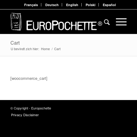
Français
Deutsch
English
Polski
Español
Cart
U bevindt zich hier:
Home
/
Cart
[woocommerce_cart]
© Copyright - Europochette
Privacy Disclaimer